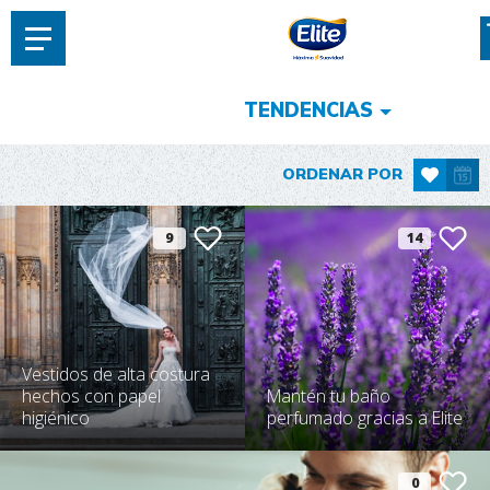
TENDENCIAS
ORDENAR POR
9
14
Vestidos de alta costura
hechos con papel
Mantén tu baño
higiénico
perfumado gracias a Elite
0